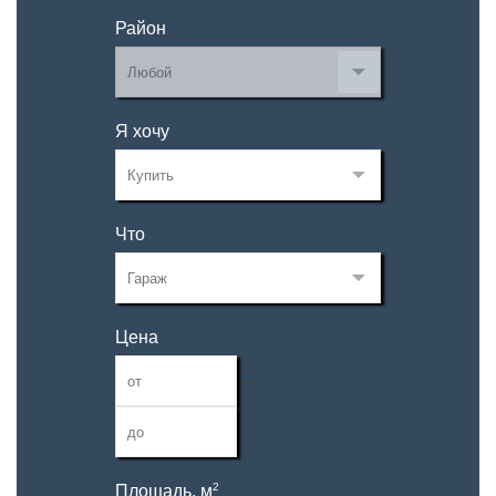
Район
Я хочу
Что
Цена
—
2
Площадь, м