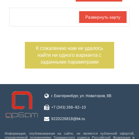
Дата публикации
Номер объекта
К сожалению нам не удалось
Тип гаража
Погреб
найти ни одного варианта с
Смотровая яма
заданными параметрами
С фото
г. Екатеринбург, ул. Новаторов, 8В
+7 (343) 268‒92‒10
9220226818@bk.ru
Информация, опубликованная на сайте, не является публичной офертой,
определяемой положениями Гражданского кодекса Российской Федерации и