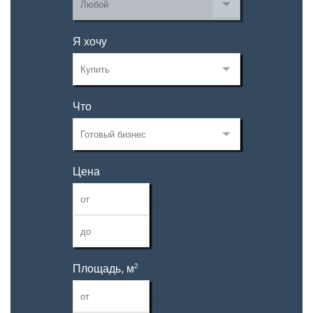
Я хочу
Что
Цена
—
2
Площадь, м
—