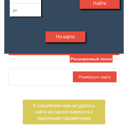
Найти
На карте
Расширенный поиск
Дата публикации
Жилая площадь
—
Номер объекта
Площадь кухни
—
К сожалению нам не удалось
Тип участка
Участок, сотки
найти ни одного варианта с
—
заданными параметрами
Санузел
Этажность