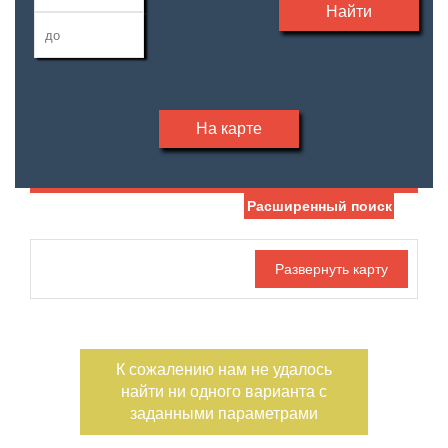
Найти
На карте
Расширенный поиск
Дата публикации
Жилая площадь
—
Номер объекта
Площадь кухни
—
К сожалению нам не удалось
Тип дома
Участок, сотки
найти ни одного варианта с
—
заданными параметрами
Санузел
Этажность