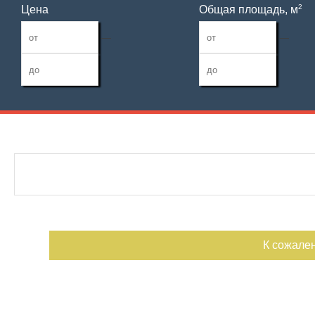
2
Цена
Общая площадь, м
—
—
Дата публикации
Жилая площадь
Санузел
—
Номер объекта
Площадь кухни
Балконов
—
Лоджий
К сожале