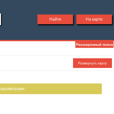
Найти
На карте
Расширенный поиск
Ипотека
Обмен
С фото
 параметрами