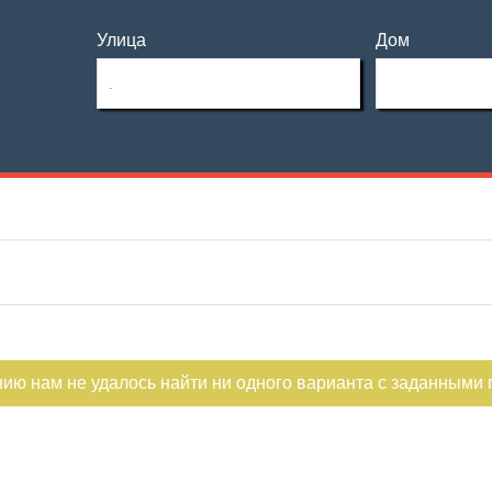
Улица
Дом
Этаж
Материал дома
—
Этажность
Планировка
—
Не первый
Не последний
нию нам не удалось найти ни одного варианта с заданными