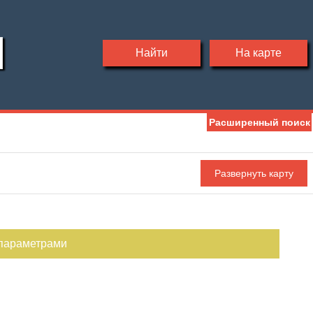
Найти
На карте
Расширенный поиск
Ипотека
Обмен
С фото
 параметрами