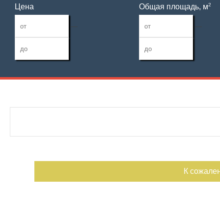
2
Цена
Общая площадь, м
—
—
Дата публикации
Жилая площадь
Санузел
—
Номер объекта
Площадь кухни
Балконов
—
Лоджий
К сожале