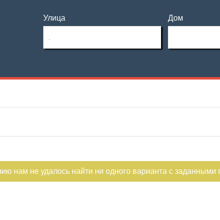
Улица
Дом
Этаж
Материал дома
—
Этажность
Планировка
—
Не первый
Не последний
нию нам не удалось найти ни одного варианта с заданными