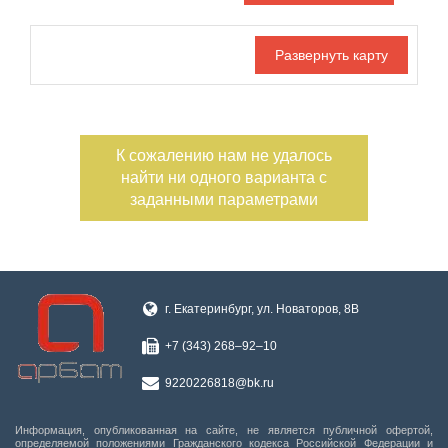
Дата публикации
Ипотека
Обмен
С фото
Номер объекта
К сожалению нам не удалось
найти ни одного варианта с
заданными параметрами
г. Екатеринбург, ул. Новаторов, 8В
+7 (343) 268‒92‒10
9220226818@bk.ru
Информация, опубликованная на сайте, не является публичной офертой,
определяемой положениями Гражданского кодекса Российской Федерации и