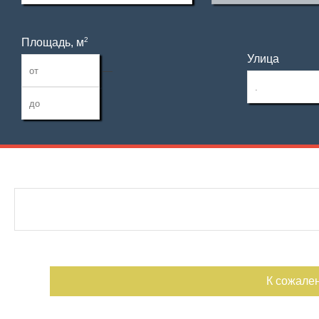
2
Площадь, м
Улица
—
Дата публикации
Ипотека
Обмен
С фото
Номер объекта
К сожале