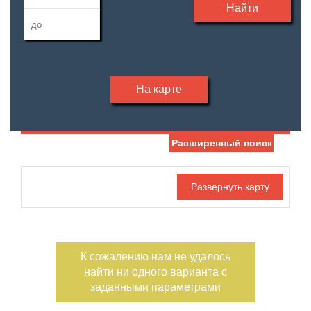
Найти
На карте
Расширенный поиск
Дата публикации
Жилая площадь
—
Номер объекта
Площадь кухни
—
К сожалению нам не удалось
Тип дома
Участок, сотки
найти ни одного варианта с
—
заданными параметрами
Санузел
Этажность