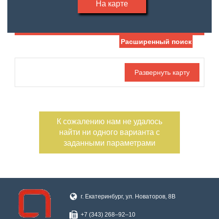
На карте
Расширенный поиск
Дата публикации
Жилая площадь
—
Номер объекта
Площадь кухни
—
К сожалению нам не удалось
Санузел
Этаж
найти ни одного варианта с
—
заданными параметрами
Балконов
Этажность
—
Лоджий
Не первый
г. Екатеринбург, ул. Новаторов, 8В
Не последний
+7 (343) 268‒92‒10