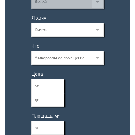
Я хочу
Что
Цена
—
2
Площадь, м
—