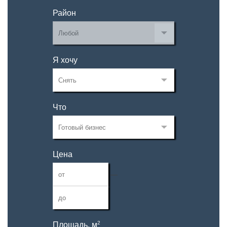
Район
Я хочу
Что
Цена
—
2
Площадь, м