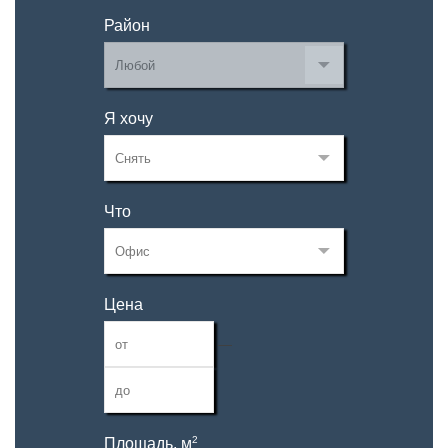
Район
Я хочу
Что
Цена
—
2
Площадь, м