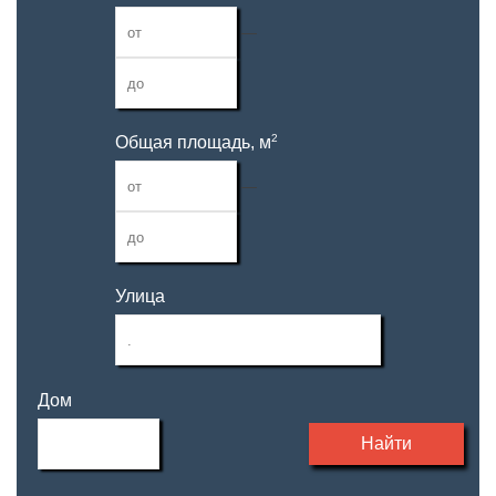
—
2
Общая площадь, м
—
Улица
Дом
Найти