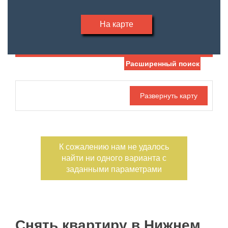
На карте
Расширенный поиск
Дата публикации
Жилая площадь
—
Номер объекта
Площадь кухни
—
К сожалению нам не удалось
Санузел
Этаж
найти ни одного варианта с
—
заданными параметрами
Балконов
Этажность
—
Лоджий
Не первый
Снять квартиру в Нижнем