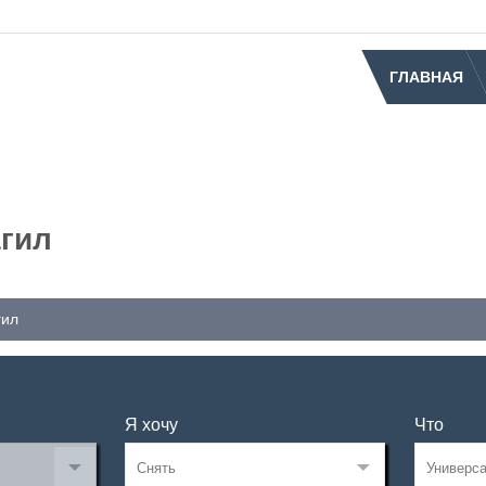
ГЛАВНАЯ
агил
гил
Я хочу
Что