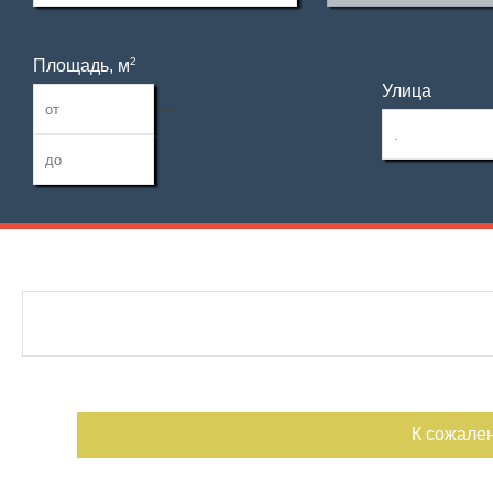
2
Площадь, м
Улица
—
Дата публикации
С фото
Номер объекта
К сожале